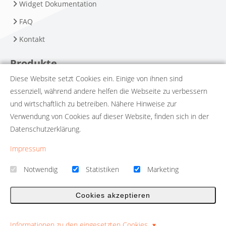
Widget Dokumentation
FAQ
Kontakt
Produkte
Diese Website setzt Cookies ein. Einige von ihnen sind
Namefruits
essenziell, während andere helfen die Webseite zu verbessern
Namescore
und wirtschaftlich zu betreiben. Nähere Hinweise zur
Verwendung von Cookies auf dieser Website, finden sich in der
Toolbox
Datenschutzerklärung.
Rechtliches
Impressum
Impressum
Notwendig
Statistiken
Marketing
Datenschutzerklärung
Cookies akzeptieren
AGB
Informationen zu den eingesetzten Cookies
© 2026 - Template Presentation umgesetzt mit
QUIQQER